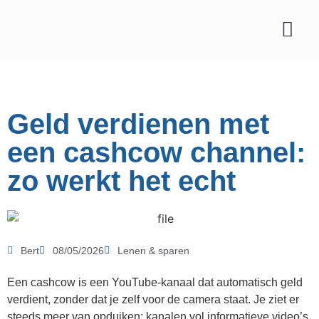
Affiliate marketing
Geld verdienen met
een cashcow channel:
zo werkt het echt
Bert
08/05/2026
Lenen & sparen
Een cashcow is een YouTube-kanaal dat automatisch geld
verdient, zonder dat je zelf voor de camera staat. Je ziet er
steeds meer van opduiken: kanalen vol informatieve video’s,