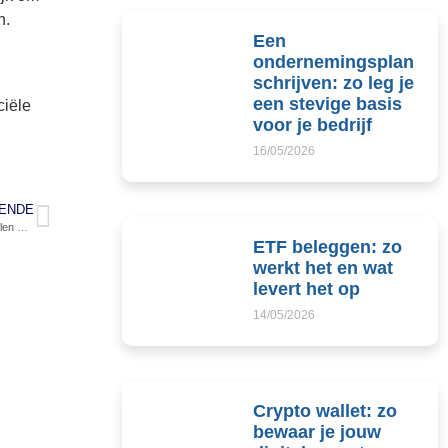
n.
Een
ondernemingsplan
schrijven: zo leg je
een stevige basis
ciële
voor je bedrijf
16/05/2026
ENDE
Waarom kiezen voor een tweedehands auto als ondernemer? De belangrijkste voordelen op een rij
ETF beleggen: zo
werkt het en wat
levert het op
14/05/2026
Crypto wallet: zo
bewaar je jouw