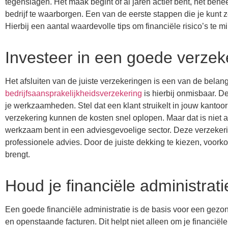
tegenslagen. Het maak begint of al jaren actief bent, het beheer
bedrijf te waarborgen. Een van de eerste stappen die je kunt z
Hierbij een aantal waardevolle tips om financiële risico’s te
Investeer in een goede verzek
Het afsluiten van de juiste verzekeringen is een van de belan
bedrijfsaansprakelijkheidsverzekering
is hierbij onmisbaar. D
je werkzaamheden. Stel dat een klant struikelt in jouw kantoo
verzekering kunnen de kosten snel oplopen. Maar dat is niet 
werkzaam bent in een adviesgevoelige sector. Deze verzekerin
professionele advies. Door de juiste dekking te kiezen, voork
brengt.
Houd je financiële administrat
Een goede financiële administratie is de basis voor een gezond 
en openstaande facturen. Dit helpt niet alleen om je financiël