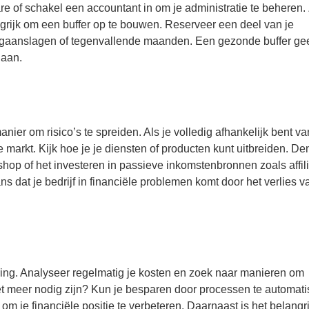
e of schakel een accountant in om je administratie te beheren.
angrijk om een buffer op te bouwen. Reserveer een deel van je
ingaanslagen of tegenvallende maanden. Een gezonde buffer gee
gaan.
r om risico’s te spreiden. Als je volledig afhankelijk bent v
e markt. Kijk hoe je je diensten of producten kunt uitbreiden. D
hop of het investeren in passieve inkomstenbronnen zoals affil
ans dat je bedrijf in financiële problemen komt door het verlies 
oering. Analyseer regelmatig je kosten en zoek naar manieren om
iet meer nodig zijn? Kun je besparen door processen te automat
 om je financiële positie te verbeteren. Daarnaast is het belangr