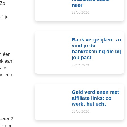
 Zo
neer
22/05/2026
ft je
Bank vergelijken: zo
vind je de
bankrekening die bij
an één
jou past
enk aan
20/05/2026
iate
van een
Geld verdienen met
affiliate links: zo
werkt het echt
18/05/2026
iseren?
ijk om