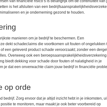
sen van financiële risico’s is belangrijk om de continuïteit van 
etten is het afsluiten van een bedrijfsaansprakelijkheidsverzeke
 minimaliseren en je onderneming gezond te houden.
ering
grijkste manieren om je bedrijf te beschermen. Een
eze dekt schadeclaims die voortkomen uit fouten of ongelukken 
r of een geleverd product schade veroorzaakt; zonder een dergel
alles. Overweeg ook een beroepsaansprakelijkheidsverzekering 
g biedt dekking voor schade door fouten of nalatigheid in je
om je dat een onverwachte claim jouw bedrijf in financiële prob
ie op orde
bedrijf. Zorg ervoor dat je altijd inzicht hebt in je inkomsten, u
e positie te monitoren, maar maakt je ook beter voorbereid op