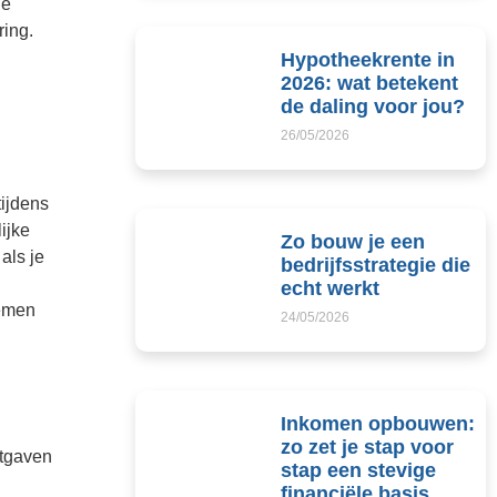
je
ring.
Hypotheekrente in
2026: wat betekent
de daling voor jou?
26/05/2026
tijdens
ijke
Zo bouw je een
als je
bedrijfsstrategie die
echt werkt
lemen
24/05/2026
Inkomen opbouwen:
zo zet je stap voor
itgaven
stap een stevige
financiële basis