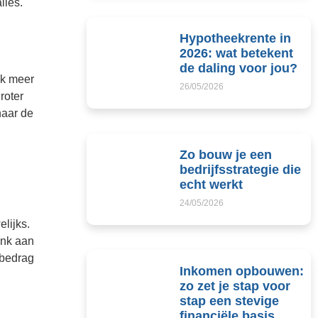
lles.
Hypotheekrente in
2026: wat betekent
de daling voor jou?
ok meer
26/05/2026
roter
naar de
Zo bouw je een
bedrijfsstrategie die
echt werkt
24/05/2026
lijks.
enk aan
 bedrag
Inkomen opbouwen:
zo zet je stap voor
stap een stevige
financiële basis