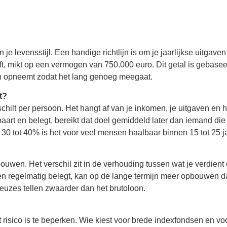
je levensstijl. Een handige richtlijn is om je jaarlijkse uitgaven
t, mikt op een vermogen van 750.000 euro. Dit getal is gebase
en opneemt zodat het lang genoeg meegaat.
t?
schilt per persoon. Het hangt af van je inkomen, je uitgaven en 
aart en belegt, bereikt dat doel gemiddeld later dan iemand di
0 tot 40% is het voor veel mensen haalbaar binnen 15 tot 25 ja
wen. Het verschil zit in de verhouding tussen wat je verdient
 en regelmatig belegt, kan op de lange termijn meer opbouwen 
keuzes tellen zwaarder dan het brutoloon.
t risico is te beperken. Wie kiest voor brede indexfondsen en vo