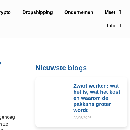
rypto
Dropshipping
Ondernemen
Meer
Info
w
Nieuwste blogs
Zwart werken: wat
het is, wat het kost
en waarom de
pakkans groter
wordt
d genoeg
28/05/2026
n ze