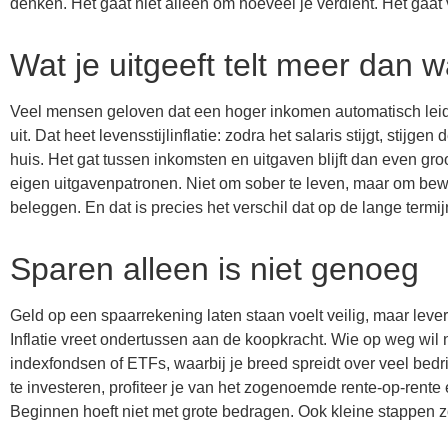
denken. Het gaat niet alleen om hoeveel je verdient. Het gaat 
Wat je uitgeeft telt meer dan w
Veel mensen geloven dat een hoger inkomen automatisch leidt 
uit. Dat heet levensstijlinflatie: zodra het salaris stijgt, stij
huis. Het gat tussen inkomsten en uitgaven blijft dan even groo
eigen uitgavenpatronen. Niet om sober te leven, maar om bewust
beleggen. En dat is precies het verschil dat op de lange termijn
Sparen alleen is niet genoeg
Geld op een spaarrekening laten staan voelt veilig, maar lever
Inflatie vreet ondertussen aan de koopkracht. Wie op weg wil
indexfondsen of ETFs, waarbij je breed spreidt over veel bedri
te investeren, profiteer je van het zogenoemde rente-op-rente e
Beginnen hoeft niet met grote bedragen. Ook kleine stappen zo