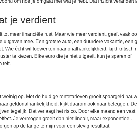
vooral om hoe je omgaat met wat je hebt. Dat inzicht verandert a
at je verdient
tot meer financiële rust. Maar wie meer verdient, geeft vaak o
gen de uitgaven mee. Een grotere auto, een duurdere vakantie, een g
t. Wie écht wil toewerken naar onafhankelijkheid, kijkt kritisch 
er te kiezen. Elke euro die je niet uitgeeft, kun je sparen of
 telt.
t weinig op. Met de huidige rentetarieven groeit spaargeld nauwe
 naar geldonafhankelijkheid, kijkt daarom ook naar beleggen. D
jven tegelijk. Dat verlaagt het risico. Door elke maand een vast
ffect. Je vermogen groeit dan niet lineair, maar exponentieel.
rgen op de lange termijn voor een stevig resultaat.