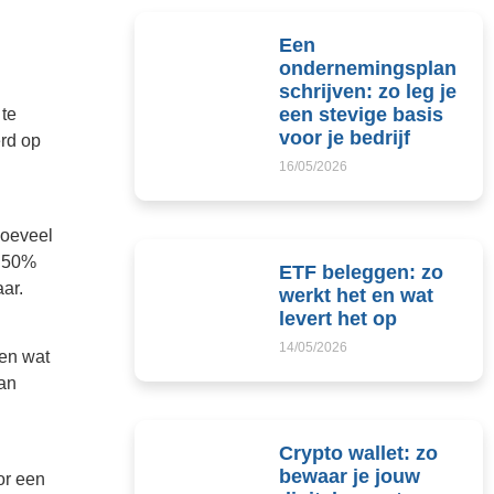
Een
ondernemingsplan
schrijven: zo leg je
een stevige basis
 te
voor je bedrijf
erd op
16/05/2026
hoeveel
e 50%
ETF beleggen: zo
ar.
werkt het en wat
levert het op
14/05/2026
 en wat
dan
Crypto wallet: zo
bewaar je jouw
or een