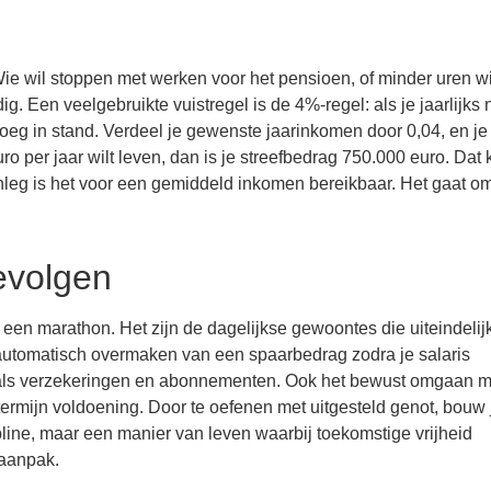
 Wie wil stoppen met werken voor het pensioen, of minder uren wi
g. Een veelgebruikte vuistregel is de 4%-regel: als je jaarlijks n
oeg in stand. Verdeel je gewenste jaarinkomen door 0,04, en je
 per jaar wilt leven, dan is je streefbedrag 750.000 euro. Dat k
nleg is het voor een gemiddeld inkomen bereikbaar. Het gaat o
evolgen
 een marathon. Het zijn de dagelijkse gewoontes die uiteindelij
 automatisch overmaken van een spaarbedrag zodra je salaris
 zoals verzekeringen en abonnementen. Ook het bewust omgaan m
 termijn voldoening. Door te oefenen met uitgesteld genot, bouw 
line, maar een manier van leven waarbij toekomstige vrijheid
 aanpak.