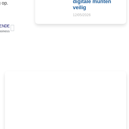
digitale munten
 op.
veilig
12/05/2026
ENDE
usiness