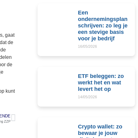
Een
ondernemingsplan
schrijven: zo leg je
een stevige basis
s, gaat
voor je bedrijf
dat de
16/05/2026
 de
rdelen
oor de
je
ETF beleggen: zo
werkt het en wat
levert het op
op kunt
14/05/2026
ENDE
ing ZZP
Crypto wallet: zo
bewaar je jouw