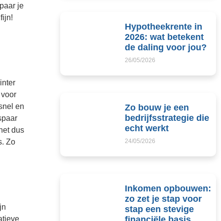
paar je
ijn!
Hypotheekrente in
2026: wat betekent
de daling voor jou?
26/05/2026
inter
 voor
snel en
Zo bouw je een
bedrijfsstrategie die
espaar
echt werkt
het dus
s. Zo
24/05/2026
Inkomen opbouwen:
zo zet je stap voor
jn
stap een stevige
atieve
financiële basis