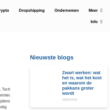
rypto
Dropshipping
Ondernemen
Meer
Info
Nieuwste blogs
Zwart werken: wat
het is, wat het kost
en waarom de
pakkans groter
. Toch
wordt
inter.
28/05/2026
ijdens
ndig