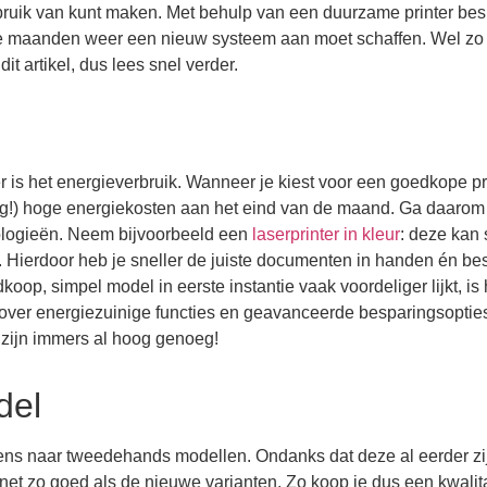
ruik van kunt maken. Met behulp van een duurzame printer bes
le maanden weer een nieuw systeem aan moet schaffen. Wel zo f
t artikel, dus lees snel verder.
is het energieverbruik. Wanneer je kiest voor een goedkope pr
odig!) hoge energiekosten aan het eind van de maand. Ga daarom
ologieën. Neem bijvoorbeeld een
laserprinter in kleur
: deze kan 
ikt. Hierdoor heb je sneller de juiste documenten in handen én b
op, simpel model in eerste instantie vaak voordeliger lijkt, is 
 over energiezuinige functies en geavanceerde besparingsoptie
 zijn immers al hoog genoeg!
del
eens naar tweedehands modellen. Ondanks dat deze al eerder zi
et zo goed als de nieuwe varianten. Zo koop je dus een kwalit