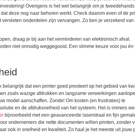
 investering! Overigens is het wel belangrijk om je tweedehands 
et dat deze nog naar behoren werkt. Check daarom even of de pri
versleten onderdelen zijn vervangen. Zo ben je verzekerd van
en, draag je bij aan het verminderen van elektronisch afval.
orden niet onnodig weggegooid. Een slimme keuze voor jou én 
lheid
belangrijk dat een printer goed presteert op het gebied van kwa
blemen zoals wazige afdrukken en langzame verwerkingen aanlope
uw model aanschaffen. Zonde! Om kosten (en frustraties) te
solutie en de afdruksnelheid van het systeem. Het is immers wel 
er
bijvoorbeeld met een geavanceerde laserstraal en fijn gemal
oor ondernemers die nette documenten willen printen, zonder ve
aar ook in snelheid en kwaliteit. Zo haal je het meeste uit jouw p