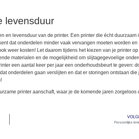
e levensduur
en en levensduur van de printer. Een printer die écht duurzaam i
tekent dat onderdelen minder vaak vervangen moeten worden en 
ook weer kosten! Let daarom tijdens het kiezen van je printer op
ende materialen en de mogelijkheid om slijtagegevoelige onde
printer een aantal keer per jaar een onderhoudsbeurt te geven: d
t onderdelen gaan verslijten en dat er storingen ontstaan die 
n!
urzame printer aanschaft, waar je de komende jaren zorgeloos 
VOLG
Persoonlijke len