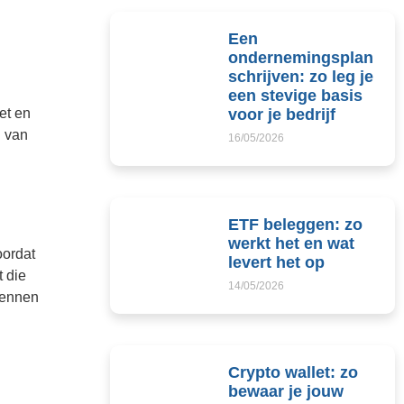
Een
ondernemingsplan
schrijven: zo leg je
een stevige basis
voor je bedrijf
et en
n van
16/05/2026
ETF beleggen: zo
werkt het en wat
oordat
levert het op
t die
14/05/2026
 kennen
Crypto wallet: zo
bewaar je jouw