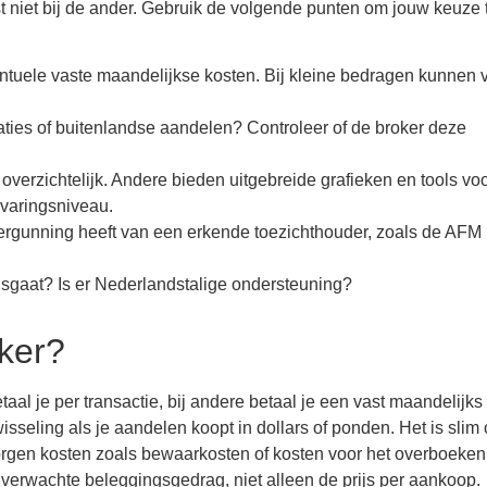
t niet bij de ander. Gebruik de volgende punten om jouw keuze 
entuele vaste maandelijkse kosten. Bij kleine bedragen kunnen 
gaties of buitenlandse aandelen? Controleer of de broker deze
verzichtelijk. Andere bieden uitgebreide grafieken en tools vo
rvaringsniveau.
ergunning heeft van een erkende toezichthouder, zoals de AFM 
misgaat? Is er Nederlandstalige ondersteuning?
ker?
aal je per transactie, bij andere betaal je een vast maandelijks
eling als je aandelen koopt in dollars of ponden. Het is slim 
borgen kosten zoals bewaarkosten of kosten voor het overboeken
uw verwachte beleggingsgedrag, niet alleen de prijs per aankoop.