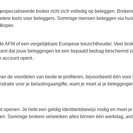
specialiseerde broker richt zich volledig op beleggen. Broker
betere tools voor beleggers. Sommige mensen beleggen via hu
dkoper.
n de AFM of een vergelijkbare Europese toezichthouder. Veel bro
kent dat jouw beleggingen tot een bepaald bedrag beschermd zi
en account opent.
n de voordelen van beide te profiteren, bijvoorbeeld één voor
tratie voor je belastingaangifte, want je moet al je belegginge
 openen. Je hebt een geldig identiteitsbewijs nodig en moet je
nen. Sommige brokers verwerken alles binnen één werkdag, an