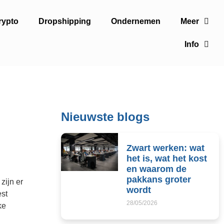
rypto
Dropshipping
Ondernemen
Meer
Info
Nieuwste blogs
Zwart werken: wat
het is, wat het kost
en waarom de
pakkans groter
zijn er
wordt
st
28/05/2026
ke