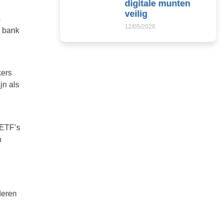
digitale munten
veilig
s
12/05/2026
n bank
kers
jn als
 ETF’s
n
deren