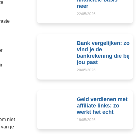
te
neer
22/05/2026
vaste
Bank vergelijken: zo
vind je de
or
bankrekening die bij
jou past
in
20/05/2026
Geld verdienen met
affiliate links: zo
werkt het echt
om niet
18/05/2026
 van je